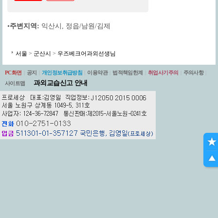
•
주변지역:
익산시
,
정읍/남원/김제
서울
>
군산시
>
우즈베크어과외선생님
PC화면
|
공지
|
개인정보취급방침
|
이용약관
|
법적책임한계
|
취업사기주의
|
주의사항
|
과외교습신고 안내
사이트맵