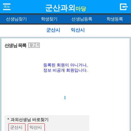
군산과외
마당
선생님찾기
학생찾기
선생님등록
학생등록
군산시
익산시
선생님 목록
등록된 회원이 아니거나,
정보 비공개 회원입니다.
1
* 과외선생님 바로찾기
군산시
익산시