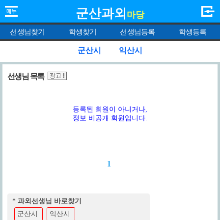
군산과외
마당
선생님찾기
학생찾기
선생님등록
학생등록
군산시
익산시
선생님 목록
등록된 회원이 아니거나,
정보 비공개 회원입니다.
1
* 과외선생님 바로찾기
군산시
익산시