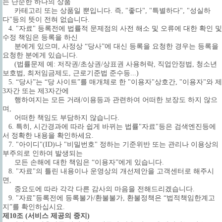
는 단순한 하나의 상품
카테고리 또는 상품일 뿐입니다. 즉, "좋다", "특별하다", "성실하
다"등의 뜻이 전혀 없습니다.
4. "자료" 등록전에 법률적 문제점의 사전 해소 및 오류에 대한 확인 및
수정 책임은 등록을 하신
분에게 있으며, 사정상 “당사”에 대신 등록을 요청한 경우는 등록을
요청한 분에게 있습니다.
(법률문제 예: 저작권/초상권/상표권 사용허락, 직업안정법, 청소년
보호법, 최저임금제도, 근로기준법 준수등...)
5. “당사”는 “당 사이트”를 매개체로 한 "이용자"상호간, "이용자"와 제
3자간 또는 제3자간에
행하여지는 모든 거래/이용등과 관련하여 어떠한 보장도 하지 않으
며,
어떠한 책임도 부담하지 않습니다.
6. 특히, 시간경과에 따라 쉽게 바뀌는 법률"자료"등은 검색엔진등에
서 정확한 내용을 확인하세요.
7. "아이디"(ID)나 "비밀번호" 정하는 기준위반 또는 관리나 이용상의
부주의로 인하여 발생되는
모든 손해에 대한 책임은 “이용자”에게 있습니다.
8. "자료"의 틀린 내용이나 운영상의 개선제안을 고객센터로 해주시
면,
중요도에 따라 각각 다른 감사의 마음을 전해드리겠습니다.
9. "자료"등록전에 등록불가/환불불가, 환불정책은 “법적책임한계고
지”를 확인하십시요.
제10조 (서비스 제공의 중지)