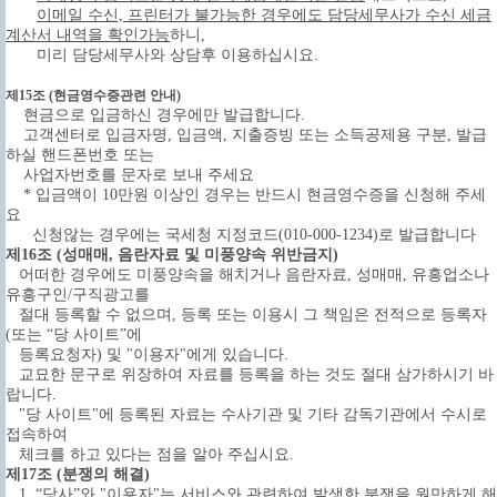
이메일 수신, 프린터가 불가능한 경우에도 담당세무사가 수신 세금
계산서 내역을 확인가능
하니,
미리 담당세무사와 상담후 이용하십시요.
제15조 (현금영수증관련 안내)
현금으로 입금하신 경우에만 발급합니다.
고객센터로 입금자명, 입금액, 지출증빙 또는 소득공제용 구분, 발급
하실 핸드폰번호 또는
사업자번호를 문자로 보내 주세요
* 입금액이 10만원 이상인 경우는 반드시 현금영수증을 신청해 주세
요
신청않는 경우에는 국세청 지정코드(010-000-1234)로 발급합니다
제16조 (성매매, 음란자료 및 미풍양속 위반금지)
어떠한 경우에도 미풍양속을 해치거나 음란자료, 성매매, 유흥업소나
유흥구인/구직광고를
절대 등록할 수 없으며, 등록 또는 이용시 그 책임은 전적으로 등록자
(또는 “당 사이트”에
등록요청자) 및 "이용자"에게 있습니다.
교묘한 문구로 위장하여 자료를 등록을 하는 것도 절대 삼가하시기 바
랍니다.
"당 사이트"에 등록된 자료는 수사기관 및 기타 감독기관에서 수시로
접속하여
체크를 하고 있다는 점을 알아 주십시요.
제17조 (분쟁의 해결)
1. “당사”와 "이용자"는 서비스와 관련하여 발생한 분쟁을 원만하게 해