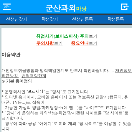
군산과외
마당
선생님찾기
학생찾기
선생님등록
학생등록
취업사기(보이스피싱) 주의
보기
주의사항
보기
중요안내
보기
이용약관
개인정보취급방침과 법적책임한계도 반드시 확인바랍니다.....
개인정보
취급방침
,
법적책임한계
⊙ 기본 용어정의
* 운영회사인
는 “당사”로 표기됩니다.
"
"
* 인터넷 홈페이지, 모바일 홈페이지 또는 정보통신 단말기(컴퓨터, 휴
대폰, TV등...)로 접속이
가능한 가상의 영업/마케팅장소(예:앱…)를 “사이트”로 표기됩니다
* "당사"가 운영하는 과외/학습/취업/강사관련 사이트를 “당 사이트”로
표기합니다.
경우에 따라 공용 "아이디"로 여러 개의 "당 사이트"를 이용할 수 있습
니다.