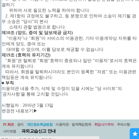
결하기
위하여 서로 필요한 노력을 하여야 합니다.
2. 제1항의 규정에도 불구하고, 동 분쟁으로 인하여 소송이 제기될 경
우 소송은 “당사”의 본사
소재지 관할 법원으로 합니다.
제18조 (양도, 증여 및 담보제공 금지)
"이용자"나 "회원"이 서비스의 이용권한, 기타 이용계약상 지위를 타
인에게 양도, 증여 또는
대여할 수 없으며, 이를 담보로 제공할 수 없습니다.
제19조 (효력의 유지기간)
"회원"은 탈퇴로 "회원"효력이 종료되나 일반 "이용자"로서의 효력은
계속 유지됩니다.
따라서, 회원을 탈퇴하시더라도 본인이 등록한 "자료" 또는 이용관련
책임등은 계속 유지됩니다.
■ 부칙
이용약관 내용 추가, 삭제 및 수정이 있을 시에는 "당 사이트"의
'공지사항'을 통해 고지할 것입니다.
시행일자 : 2016년 5월 13일
변경전 내용보기▶
PC화면
|
공지
|
개인정보취급방침
|
이용약관
|
법적책임한계
|
취업사기주의
|
주의사항
|
과외교습신고 안내
사이트맵