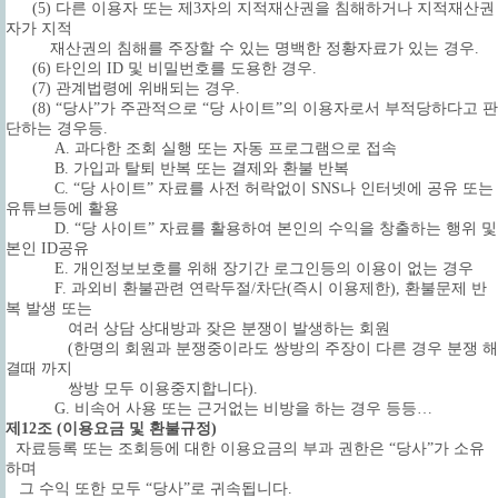
(5) 다른 이용자 또는 제3자의 지적재산권을 침해하거나 지적재산권
자가 지적
재산권의 침해를 주장할 수 있는 명백한 정황자료가 있는 경우.
(6) 타인의 ID 및 비밀번호를 도용한 경우.
(7) 관계법령에 위배되는 경우.
(8) “당사”가 주관적으로 “당 사이트”의 이용자로서 부적당하다고 판
단하는 경우등.
A. 과다한 조회 실행 또는 자동 프로그램으로 접속
B. 가입과 탈퇴 반복 또는 결제와 환불 반복
C. “당 사이트” 자료를 사전 허락없이 SNS나 인터넷에 공유 또는
유튜브등에 활용
D. “당 사이트” 자료를 활용하여 본인의 수익을 창출하는 행위 및
본인 ID공유
E. 개인정보보호를 위해 장기간 로그인등의 이용이 없는 경우
F. 과외비 환불관련 연락두절/차단(즉시 이용제한), 환불문제 반
복 발생 또는
여러 상담 상대방과 잦은 분쟁이 발생하는 회원
(한명의 회원과 분쟁중이라도 쌍방의 주장이 다른 경우 분쟁 해
결때 까지
쌍방 모두 이용중지합니다).
G. 비속어 사용 또는 근거없는 비방을 하는 경우 등등…
제12조 (이용요금 및 환불규정)
자료등록 또는 조회등에 대한 이용요금의 부과 권한은 “당사”가 소유
하며
그 수익 또한 모두 “당사”로 귀속됩니다.