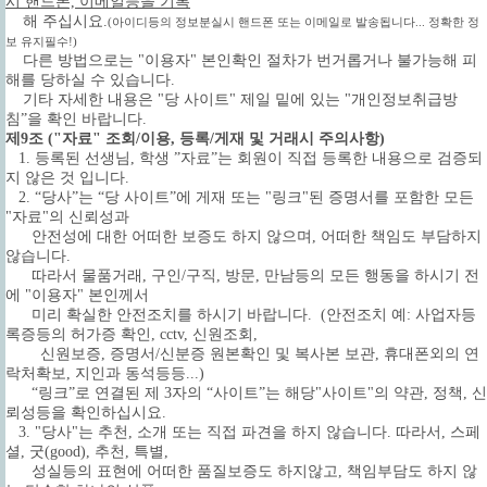
시 핸드폰, 이메일등을 기록
해 주십시요.
(아이디등의 정보분실시 핸드폰 또는 이메일로 발송됩니다... 정확한 정
보 유지필수!)
다른 방법으로는 "이용자" 본인확인 절차가 번거롭거나 불가능해 피
해를 당하실 수 있습니다.
기타 자세한 내용은 "당 사이트" 제일 밑에 있는 "개인정보취급방
침”을 확인 바랍니다.
제9조 ("자료" 조회/이용, 등록/게재 및 거래시 주의사항)
1. 등록된 선생님, 학생 ”자료”는 회원이 직접 등록한 내용으로 검증되
지 않은 것 입니다.
2. “당사”는 “당 사이트”에 게재 또는 "링크"된 증명서를 포함한 모든
"자료"의 신뢰성과
안전성에 대한 어떠한 보증도 하지 않으며, 어떠한 책임도 부담하지
않습니다.
따라서 물품거래, 구인/구직, 방문, 만남등의 모든 행동을 하시기 전
에 "이용자" 본인께서
미리 확실한 안전조치를 하시기 바랍니다.
(안전조치 예: 사업자등
록증등의 허가증 확인, cctv, 신원조회,
신원보증, 증명서/신분증 원본확인 및 복사본 보관, 휴대폰외의 연
락처확보, 지인과 동석등등...)
“링크”로 연결된 제 3자의 “사이트”는 해당"사이트"의 약관, 정책, 신
뢰성등을 확인하십시요.
3. "당사"는 추천, 소개 또는 직접 파견을 하지 않습니다. 따라서, 스페
셜, 굿(good), 추천, 특별,
성실등의 표현에 어떠한 품질보증도 하지않고, 책임부담도 하지 않