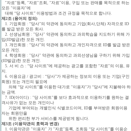
"자료"등록, "자료"조회, "자료"이용, 구입 또는 판매를 목적으로 하는
모든 "이용자"에
대해 “당 사이트” 이용방법과 조건 규정을 목적으로 합니다.
제2조 (용어의 정의)
1. 기업회원 : “당사”의 약관에 동의하고 기업(회사,단체) 자격으로 ID
를 발급 받은 모든 회사.
2. 선생님회원 : "당사" 약관에 동의하고 과외학습을 지도하기 위해 가
입(ID발급)한 모든 개인.
3. 개인회원 : “당사”의 약관에 동의하고 개인자격으로 ID를 발급 받은
모든 개인.
4. 학생회원 : "당사" 약관에 동의하고 과외선생님을 구하기 위해 가입
(ID발급)한 모든 개인.
5. 서 비 스 : “당 사이트”에 제공하는 광고를 포함한 "자료"의 이용, 유
지.
6. 이용요금 / 광고비 : “당사”가 제공하는 정보의 이용 또는 기업(구인
회원) 또는 개인의 필요에
의해 “당 사이트”를 이용한 대가로 "이용자"가 “당사”에 지불해야 하
는 금액.
7. ID(아이디) : "당 사이트"를 보다 효과적으로 이용하기를 원하는 결
격사유가 없는 모든 개인이나
기업에 부여되는 개별인식 식별코드이며, ID를 부여받은 회원이용
자는 회원만을
위한 편리한 부가 서비스를 제공받게 됩니다.
제3조 (이용약관의 효력과 변경)
1. 이용약관은 "이용자" 가 "자료"등록, 조회등 “당 사이트”를 이용순