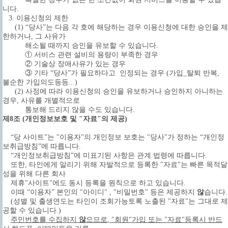
니다.
3. 이용신청의 제한
(1) “당사”는 다음 각 호에 해당하는 경우 이용신청에 대한 승인을 제
한하거나, 그 사유가
해소될 때까지 승인을 유보할 수 있습니다.
① 서비스 관련 설비의 용량이 부족한 경우
② 기술상 장애사유가 있는 경우
③ 기타 “당사”가 필요하다고 인정되는 경우 (가입_탈퇴 반복,
불순한 가입의도등등...)
(2) 사정에 따라 이용신청의 승인을 유보하거나 승인하지 아니하는
경우, 사유를 개별적으로
통보해 드리지 않을 수도 있습니다.
제8조 (개인정보보호 및 "자료"의 제공)
“당 사이트”는 "이용자"의 개인정보 보호는 "당사"가 정하는 “개인정
보취급방침”에 따릅니다.
“개인정보취급방침”에 미표기된 사항은 관계 법령에 따릅니다.
또한, 타인에게 알리기 위해 자발적으로 등록한 "자료"는 빠른 목적달
성을 위해 다른 회사
제휴"사이트"에도 동시 등록을 원칙으로 하고 있습니다.
이때 “이용자” 본인의 "아이디" , "비밀번호" 등은 제공하지
않
습니다.
(성별 및 출생연도는 타인이 조회가능토록 노출된 "자료"는 그대로 제
공할 수 있습니다.)
주민번호를 수집하지
않
으므로
, "회원"가입 또는 "자료"등록시 반드