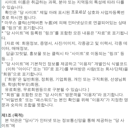
사이트 이름은 취급하는 과목, 분야 또는 지역등의 특성에 따라 다를
수 있습니다.
확인은 "당 사이트" 제일 아래 표시된
상호와 사업자등록번
호로 하시면 됩니다.
* 마우스 클릭(선택버튼 누름)에 의해 인터넷상으로 연결되어있는 상태
를 “링크”로 표기합니다.
* "당 사이트”에 등록된 "링크"를 포함한 모든 내용은 “자료”로 표기됩니
다.
[자료 예: 회원정보, 증명서, 사진/이미지, 각종광고 및 이력서, 각종 데
이터, 매매정보,
답글/꼬릿말, 홍보물 또는 클릭시 타 "사이트"로 이동되는 "링크" 등
등.....]
* “당 사이트”에 기본적인 정보를 제공하고 “이용자” 개별인식 식별코드
(이하 “아이디” 또는 "ID"로 표기)를 부여받은 사람(또는 회사/단체)을
“회원”으로 표기합니다.
["회원"은 일반회원, 정회원, 기업회원, 개인 또는 구직회원, 선생님회
원, 학생(학부모)회원,
유료회원, 무료회원등으로 구분될 수 있습니다.]
* "회원"을 포함한 모든 "당 사이트" 방문객을 “이용자”라 표기합니다.
* "비밀번호" 또는 "패스워드"는 본인 확인을 위해 "이용자"가 지정한 영
문과 숫자의 조합을 뜻합니다.
제1조 (목적)
본 약관은 “당사”가 인터넷 또는 정보통신망을 통해 제공하는 “당 사
이트”에