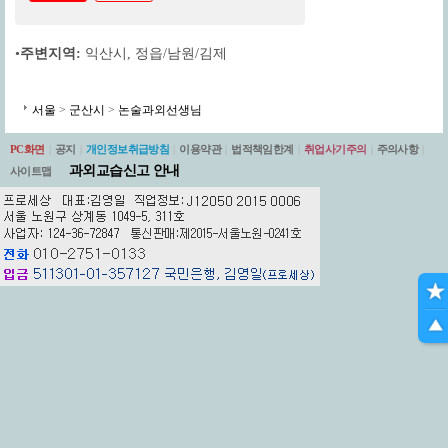
•
주변지역:
익산시
,
정읍/남원/김제
서울
>
군산시
>
논술과외선생님
PC화면
|
공지
|
개인정보취급방침
|
이용약관
|
법적책임한계
|
취업사기주의
|
주의사항
|
과외교습신고 안내
사이트맵