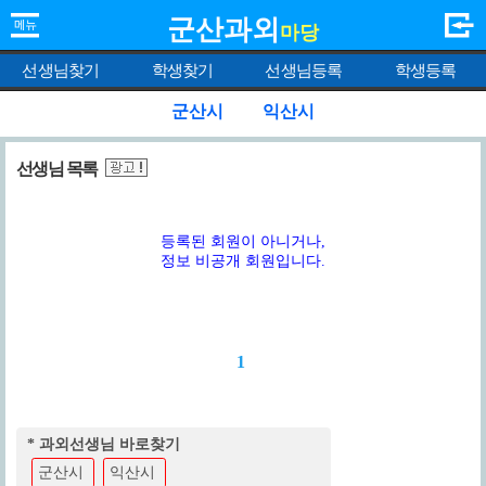
군산과외
마당
선생님찾기
학생찾기
선생님등록
학생등록
군산시
익산시
선생님 목록
등록된 회원이 아니거나,
정보 비공개 회원입니다.
1
* 과외선생님 바로찾기
군산시
익산시