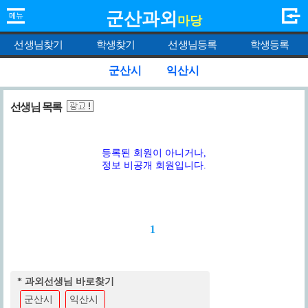
군산과외
마당
선생님찾기
학생찾기
선생님등록
학생등록
군산시
익산시
선생님 목록
등록된 회원이 아니거나,
정보 비공개 회원입니다.
1
* 과외선생님 바로찾기
군산시
익산시