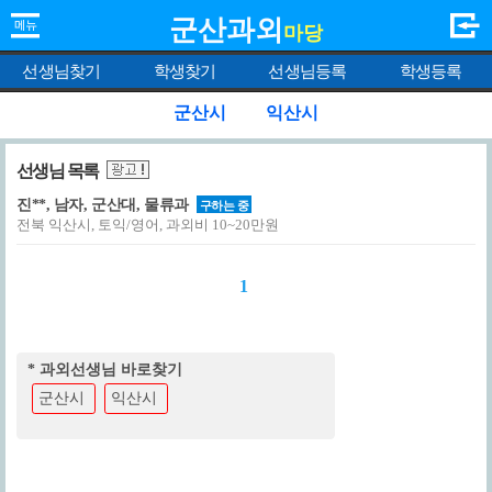
군산과외
마당
선생님찾기
학생찾기
선생님등록
학생등록
군산시
익산시
선생님 목록
진**, 남자, 군산대, 물류과
구하는 중
전북 익산시, 토익/영어, 과외비 10~20만원
1
* 과외선생님 바로찾기
군산시
익산시