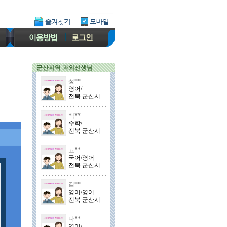
이용방법
로그인
군산지역 과외선생님
성**
영어/
전북 군산시
백**
수학/
전북 군산시
고**
국어/영어
전북 군산시
김**
영어/영어
전북 군산시
나**
영어/