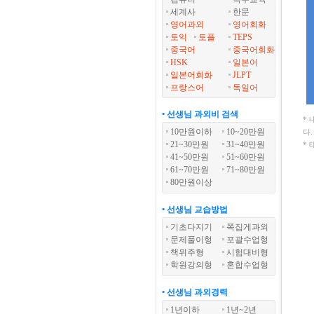
세계사
한문
영어과외
영어회화
토익
토플
TEPS
중국어
중국어회화
HSK
일본어
일본어회화
JLPT
프랑스어
독일어
• 선생님 과외비 검색
*
10만원이하
10~20만원
다
21~30만원
31~40만원
*
41~50만원
51~60만원
61~70만원
71~80만원
80만원이상
• 선생님 교습방법
기초다지기
쪽집게과외
문제풀이형
포괄수업형
책위주형
시험대비형
학원강의형
혼합수업형
• 선생님 과외경력
1년이하
1년~2년