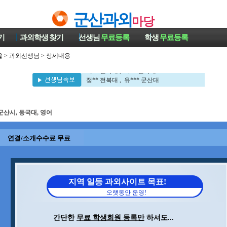
군산과외
마당
기
과외학생
찾기
선생님
무료등록
학생
무료등록
울
>
과외선생님
> 상세내용
이** 전북대 , 박** 전북대
정** 전북대 , 유*** 군산대
이** 전북대 , 박** 전북대
정** 전북대 , 유*** 군산대
군산시, 동국대, 영어
연결/소개수수료 무료
지역 일등 과외사이트 목표!
오랫동안 운영!
간단한
무료 학생회원 등록만
하셔도...