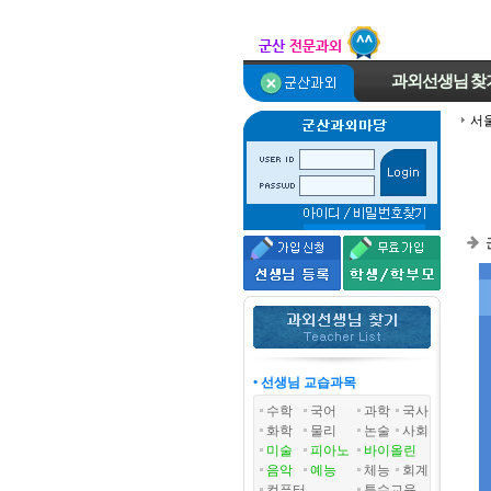
과외선생님
찾
서
• 선생님 교습과목
수학
국어
과학
국사
화학
물리
논술
사회
미술
피아노
바이올린
음악
예능
체능
회계
컴퓨터
특수교육