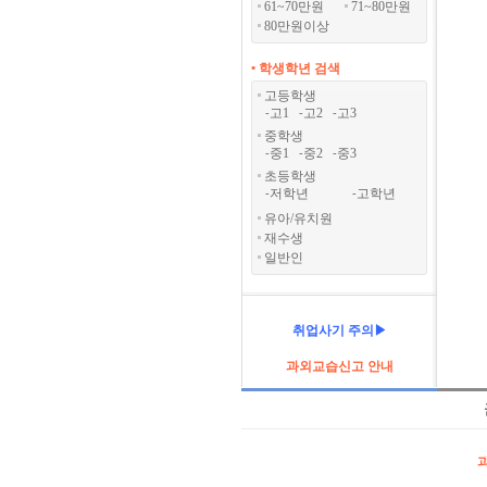
61~70만원
71~80만원
80만원이상
• 학생학년 검색
고등학생
고1
고2
고3
-
-
-
중학생
중1
중2
중3
-
-
-
초등학생
저학년
고학년
-
-
유아/유치원
재수생
일반인
취업사기 주의▶
과외교습신고 안내