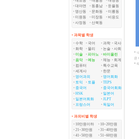
내초동
내흥동
대명동
대야면
동흥남
둔율동
명산동
문화동
미룡동
미원동
미장동
비응도
사정동
산북동
• 과목별 학생
수학
국어
과학
국사
화학
물리
논술
사회
*
미술
피아노
바이올린
은
음악
예능
체능
회계
*
컴퓨터
특수교육
세계사
한문
영어과외
영어회화
토익
토플
TEPS
중국어
중국어회화
HSK
일본어
일본어회화
JLPT
프랑스어
독일어
• 과외비별 학생
10만원이하
10~20만원
21~30만원
31~40만원
41~50만원
51~60만원