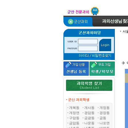
과외선생님
찾
서
• 군산 과외학생
개복동
개사동
개정동
개정면
경암동
경장동
구암동
금광동
금동
금암동
나운동
나포면