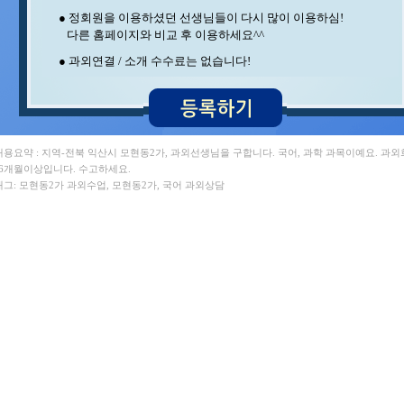
안** 수학 , 최** 수학/과학
● 정회원을 이용하셨던 선생님들이 다시 많이 이용하심!
조** 영어 , 민** 과학/영어
다른 홈페이지와 비교 후 이용하세요^^
송* 영어/과학 , 김** 수학/영어
박** 수학 , 최** 수학
● 과외연결 / 소개 수수료는 없습니다!
구** 수학 , 김** 수학
 내용요약 : 지역-전북 익산시 모현동2가, 과외선생님을 구합니다. 국어, 과학 과목이예요. 과
 6개월이상입니다. 수고하세요.
 태그: 모현동2가 과외수업, 모현동2가, 국어 과외상담