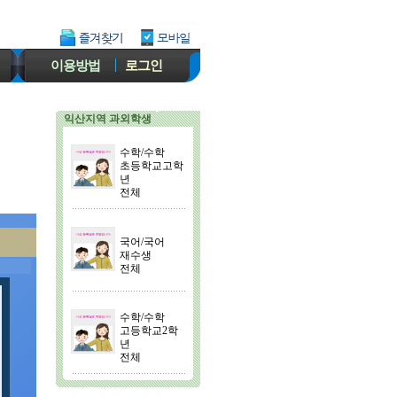
이용방법
로그인
익산지역 과외학생
수학/수학
초등학교고학
년
전체
국어/국어
재수생
전체
수학/수학
고등학교2학
년
전체