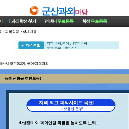
군산과외
마당
기
과외학생
찾기
선생님
무료등록
학생
무료등록
울
>
과외학생
> 상세내용
김** 영어/일본어 , 조** 수학
이** 수학/국어 , 최** 일본어/일본어회화
지** 수학/영어 , 김** 수학
윤** 물리 , 홍* 수학
이** 수학/과학 , 이** 중국어회화/중국어
이** 수학/영어 , 이** 수학
이** 영어 , 김** 수학/과학
익산시 모현동2가, 국어/과학과외
안** 수학 , 최** 수학/과학
조** 영어 , 민** 과학/영어
등록 신청을 추천드림!
송* 영어/과학 , 김** 수학/영어
박** 수학 , 최** 수학
구** 수학 , 김** 수학
김** 영어/일본어 , 조** 수학
이** 수학/국어 , 최** 일본어/일본어회화
지역 최고 과외사이트 목표!
지** 수학/영어 , 김** 수학
오랫동안 운영!
윤** 물리 , 홍* 수학
이** 수학/과학 , 이** 중국어회화/중국어
이** 수학/영어 , 이** 수학
학생증가와 과외연결 확률을 높이도록 노력...
이** 영어 , 김** 수학/과학