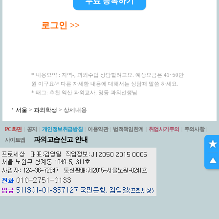
무료 등록하기
로그인 >>
* 내용요약 : 지역-, 과외수업 상담할려고요. 예상요금은 41~50만
원 이구요^^ 다른 자세한 내용에 대해서는 상담때 말씀 하세요.
* 태그: 추천 익산 과외교사, 영등 과외선생님
서울
>
과외학생
> 상세내용
PC화면
|
공지
|
개인정보취급방침
|
이용약관
|
법적책임한계
|
취업사기주의
|
주의사항
|
과외교습신고 안내
사이트맵