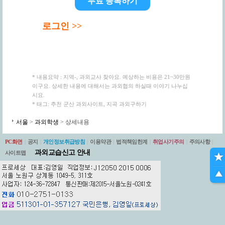
무료 등록하기
로그인 >>
* 내용요약 : 지역-, 과외교사 찾아요. 예상하는 비용은 21~30만원
이구요. 상세한 내용에 대해서는 과외협의 하실때 이야기 나누십
시요.
* 태그: 추천 군산 과외사이트, 지곡 과외구하기
서울
>
과외학생
> 상세내용
PC화면
|
공지
|
개인정보취급방침
|
이용약관
|
법적책임한계
|
취업사기주의
|
주의사항
|
과외교습신고 안내
사이트맵