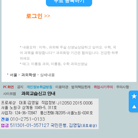
무료 등록하기
로그인 >>
* 내용요약 : 지역-, 과외해 주실 선생님상담하고 싶어요. 수학, 국
어 과목을 희망합니다^^ 과외희망 기간은 협의입니다. 건강한 하루
되세요.
* 태그: 미룡동 과외, 미룡동, 수학 과외선생님
서울
>
과외학생
> 상세내용
PC화면
|
공지
|
개인정보취급방침
|
이용약관
|
법적책임한계
|
취업사기주의
|
주의사항
|
과외교습신고 안내
사이트맵