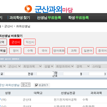
군산과외
마당
기
과외학생
찾기
선생님
무료등록
학생
무료등록
울
>
군산시
>
과외선생님
과외선생님 바로찾기
지역
군산시
익산시
목별
영어
수학
국어
영어회화
과학
일본어
중국어
군산 과외선생님
성명
대학교
선생님전공
과외과목
*
(여)
군산대
전기전자제어공학
수학
*
(남)
군산대
식품생명공학
수학/화학