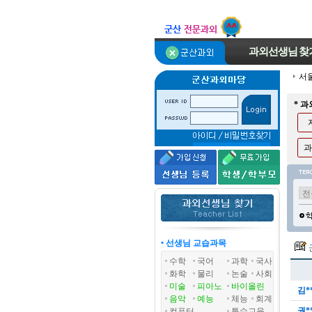
과외선생님
찾
서
* 
과
• 선생님 교습과목
수학
국어
과학
국사
화학
물리
논술
사회
미술
피아노
바이올린
김*
음악
예능
체능
회계
권*
컴퓨터
특수교육