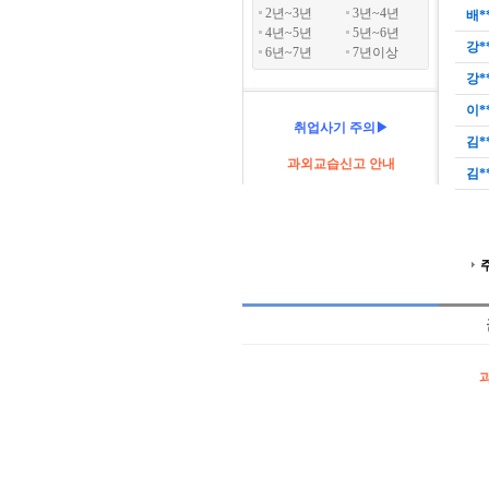
2년~3년
3년~4년
배*
4년~5년
5년~6년
강*
6년~7년
7년이상
강*
이*
취업사기 주의▶
김*
과외교습신고 안내
김*