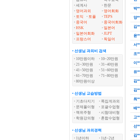
세계사
한문
박*
영어과외
영어회화
토익
토플
TEPS
양*
중국어
중국어회화
김*
HSK
일본어
일본어회화
JLPT
윤*
프랑스어
독일어
서*
• 선생님 과외비 검색
조*
10만원이하
10~20만원
이*
21~30만원
31~40만원
41~50만원
51~60만원
유*
61~70만원
71~80만원
김*
80만원이상
김*
• 선생님 교습방법
최*
기초다지기
쪽집게과외
문제풀이형
포괄수업형
배*
책위주형
시험대비형
고*
학원강의형
혼합수업형
선*
• 선생님 과외경력
김*
1년이하
1년~2년