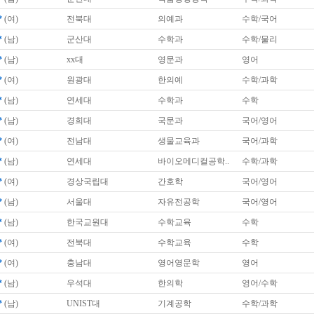
*
(여)
전북대
의예과
수학/국어
*
(남)
군산대
수학과
수학/물리
*
(남)
xx대
영문과
영어
*
(여)
원광대
한의예
수학/과학
*
(남)
연세대
수학과
수학
*
(남)
경희대
국문과
국어/영어
*
(여)
전남대
생물교육과
국어/과학
*
(남)
연세대
바이오메디컬공학..
수학/과학
*
(여)
경상국립대
간호학
국어/영어
*
(남)
서울대
자유전공학
국어/영어
*
(남)
한국교원대
수학교육
수학
*
(여)
전북대
수학교육
수학
*
(여)
충남대
영어영문학
영어
*
(남)
우석대
한의학
영어/수학
*
(남)
UNIST대
기계공학
수학/과학