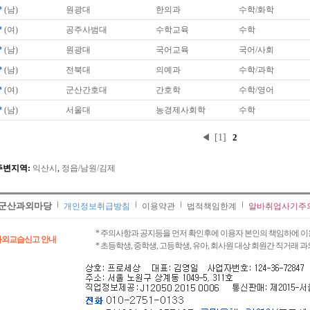
*
(남)
원광대
한의과
수학/화학
*
(여)
공주사범대
수학교육
수학
*
(남)
원광대
국어교육
국어/사회
*
(남)
전북대
의예과
수학/과학
*
(여)
군산간호대
간호학
수학/영어
*
(남)
서울대
농경제사회학
수학
◀
[1]
2
주변지역:
익산시
,
정읍/남원/김제
군산과외마당
개인정보취급방침
이용약관
법적책임한계
알바취업사기주
* 주의사항과 공지등을 먼저 확인후에 이용자 본인의 책임하에 이
과외교습신고 안내
* 초등학생, 중학생, 고등학생, 유아, 회사원 대상 회원간 직거래 