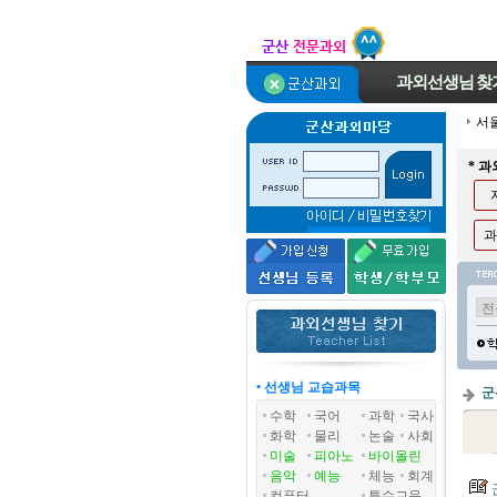
과외선생님
찾
서
* 
과
• 선생님 교습과목
군
수학
국어
과학
국사
화학
물리
논술
사회
미술
피아노
바이올린
음악
예능
체능
회계
컴퓨터
특수교육