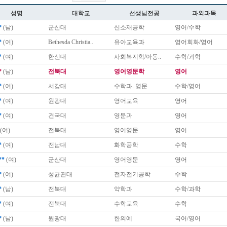
성명
대학교
선생님전공
과외과목
*
(남)
군산대
신소재공학
영어/수학
*
(여)
Bethesda Christia..
유아교육과
영어회화/영어
*
(여)
한신대
사회복지학/아동..
수학/과학
*
(남)
전북대
영어영문학
영어
*
(여)
서강대
수학과. 영문
수학/영어
*
(여)
원광대
영어교육
영어
*
(여)
건국대
영문과
영어
(여)
전북대
영어영문
영어
*
(여)
전남대
화학공학
수학
**
(여)
군산대
영어영문
영어
*
(여)
성균관대
전자전기공학
수학
*
(남)
전북대
약학과
수학/과학
*
(여)
전북대
수학교육
수학
*
(남)
원광대
한의예
국어/영어