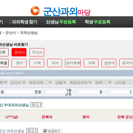
군산과외
마당
기
과외학생
찾기
선생님
무료등록
학생
무료등록
울
>
군산시
>
과외선생님
과외선생님 바로찾기
지역
군산시
익산시
목별
영어
수학
국어
영어회화
과학
일본어
중국어
산 우대과외선생님
나**(남)
전북대
영어
전북 군산
군산 과외선생님