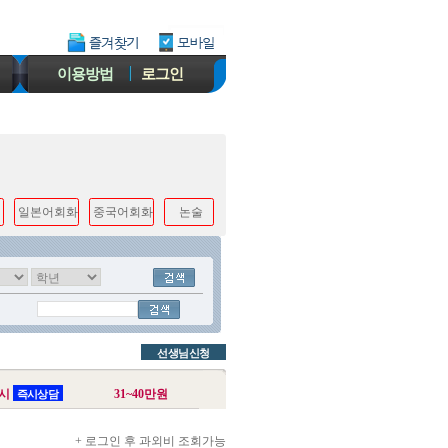
이용방법
로그인
일본어회화
중국어회화
논술
선생님신청
시
31~40만원
즉시상담
+ 로그인 후 과외비 조회가능