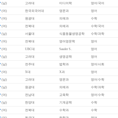
*
(남)
고려대
미디어학
영어/국어
*
(여)
한국외국어대
영문과
영어
*
(여)
원광대
의예과
수학
*
(여)
전북대
의예과
수학/국어
*
(남)
서울대
식품동물생명공학
수학/과학
*
(여)
전북대
영어영문학
영어
*
(여)
UBC대
Sauder S..
영어
*
(남)
고려대
생명공학
영어
*
(남)
전주대
법학과
영어/사회
*
(여)
X대
X과
영어
*
(남)
고려대
영문과
영어/수학
*
(남)
원광대
의예과
수학/과학
*
(여)
전남대
교육학
영어/수학
*
(남)
한양대
기계공학
수학
*
(여)
전북대
수학과
수학
*
(여)
동국대
화학과
영어