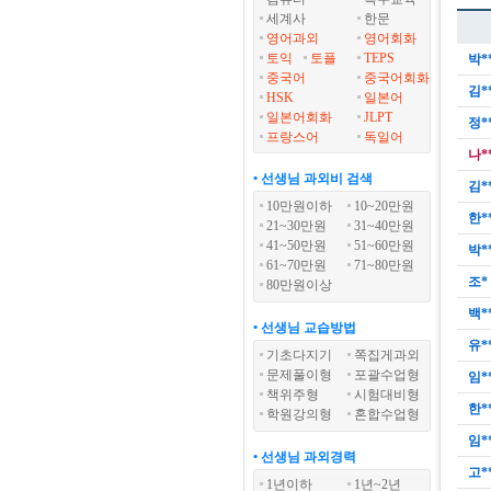
세계사
한문
영어과외
영어회화
토익
토플
TEPS
박*
중국어
중국어회화
김*
HSK
일본어
일본어회화
JLPT
정*
프랑스어
독일어
나*
• 선생님 과외비 검색
김*
10만원이하
10~20만원
한*
21~30만원
31~40만원
41~50만원
51~60만원
박*
61~70만원
71~80만원
조*
80만원이상
백*
• 선생님 교습방법
유*
기초다지기
쪽집게과외
문제풀이형
포괄수업형
임*
책위주형
시험대비형
한*
학원강의형
혼합수업형
임*
• 선생님 과외경력
고*
1년이하
1년~2년