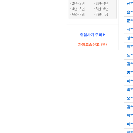
2년~3년
3년~4년
신*
4년~5년
5년~6년
윤*
6년~7년
7년이상
문*
서*
취업사기 주의▶
성*
과외교습신고 안내
이*
노*
김*
홍*
이*
최*
오*
김*
박*
이*
이*